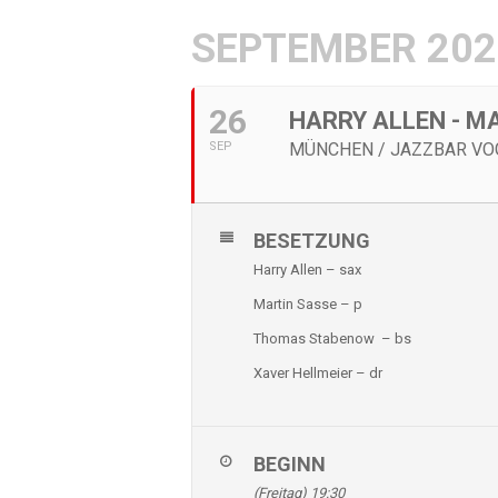
SEPTEMBER 202
26
HARRY ALLEN - M
SEP
MÜNCHEN / JAZZBAR VO
BESETZUNG
Harry Allen – sax
Martin Sasse – p
Thomas Stabenow – bs
Xaver Hellmeier – dr
BEGINN
(Freitag) 19:30