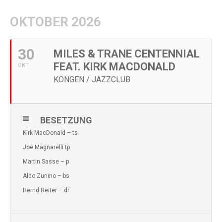
OKTOBER 2026
30
MILES & TRANE CENTENNIAL
FEAT. KIRK MACDONALD
OKT
KÖNGEN / JAZZCLUB
BESETZUNG
Kirk MacDonald – ts
Joe Magnarelli tp
Martin Sasse – p
Aldo Zunino – bs
Bernd Reiter – dr